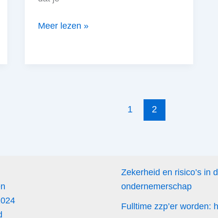
Hoe
Meer lezen »
werkt
de
BTW
aangifte?
1
2
Zekerheid en risico’s in 
en
ondernemerschap
2024
Fulltime zzp’er worden:
d