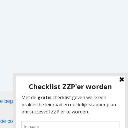
de beginfase van het zelfstandig
 hoe combineer je dat met ouderschap?