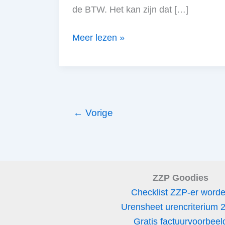
de BTW. Het kan zijn dat […]
Criteria
Meer lezen »
ondernemer
voor
de
BTW
←
Vorige
ZZP Goodies
Checklist ZZP-er word
Urensheet urencriterium 
Gratis factuurvoorbeel