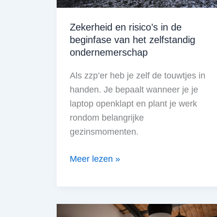
Zekerheid en risico’s in de
beginfase van het zelfstandig
ondernemerschap
Als zzp’er heb je zelf de touwtjes in
handen. Je bepaalt wanneer je je
laptop openklapt en plant je werk
rondom belangrijke
gezinsmomenten.
Zekerheid
Meer lezen »
en
risico’s
in
de