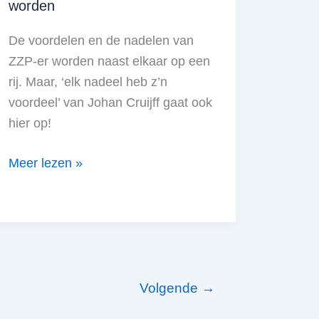
worden
De voordelen en de nadelen van
ZZP-er worden naast elkaar op een
rij. Maar, ‘elk nadeel heb z’n
voordeel’ van Johan Cruijff gaat ook
hier op!
Voor-
Meer lezen »
en
nadelen
van
ZZP’er
worden
Volgende
→