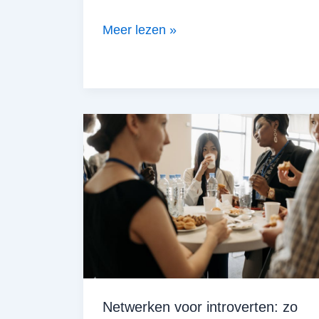
Je
Meer lezen »
digitale
onderneming
en
de
KVK
inschrijving
Netwerken voor introverten: zo