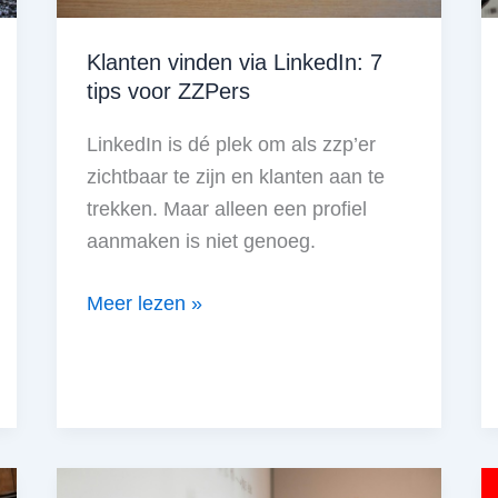
Klanten vinden via LinkedIn: 7
tips voor ZZPers
LinkedIn is dé plek om als zzp’er
zichtbaar te zijn en klanten aan te
trekken. Maar alleen een profiel
aanmaken is niet genoeg.
Klanten
Meer lezen »
vinden
via
LinkedIn:
7
tips
voor