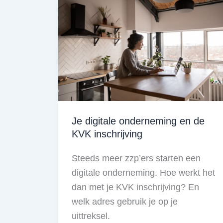
beginfase
van
het
zelfstandig
ondernemerschap
Je digitale onderneming en de
KVK inschrijving
Steeds meer zzp’ers starten een
digitale onderneming. Hoe werkt het
dan met je KVK inschrijving? En
welk adres gebruik je op je
uittreksel.