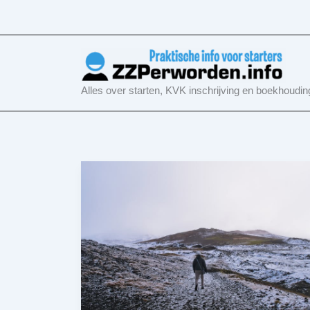
Ga
naar
de
inhoud
Alles over starten, KVK inschrijving en boekhoudin