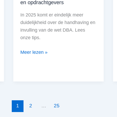
en opdrachtgevers
In 2025 komt er eindelijk meer
duidelijkheid over de handhaving en
invulling van de wet DBA. Lees
onze tips.
Tips
Meer lezen »
wet
DBA
2025
voor
ZZP’ers
en
opdrachtgevers
1
2
…
25