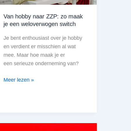
Van hobby naar ZZP: zo maak
je een weloverwogen switch
Je bent enthousiast over je hobby
en verdient er misschien al wat
mee. Maar hoe maak je er
een serieuze onderneming van?
Van
Meer lezen »
hobby
naar
ZZP:
zo
maak
je