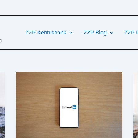
ZZP Kennisbank
ZZP Blog
ZZP 
g