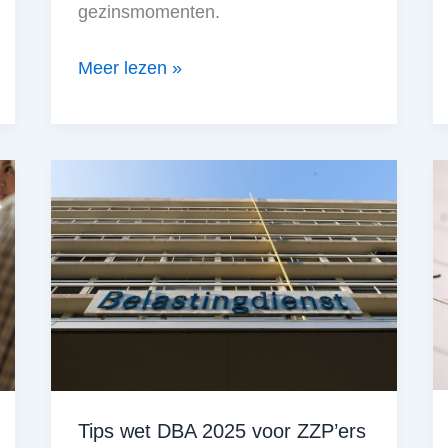
gezinsmomenten.
Fulltime
Meer lezen »
zzp’er
worden:
hoe
combineer
je
dat
met
ouderschap?
Tips wet DBA 2025 voor ZZP’ers