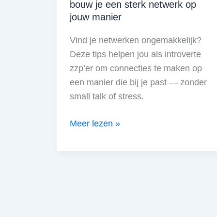
bouw je een sterk netwerk op
jouw manier
Vind je netwerken ongemakkelijk?
Deze tips helpen jou als introverte
zzp’er om connecties te maken op
een manier die bij je past — zonder
small talk of stress.
Netwerken
Meer lezen »
voor
introverten:
zo
bouw
je
een