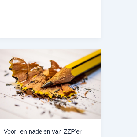
je
je
als
zzp’er
altijd
verzekeren?
Voor- en nadelen van ZZP’er