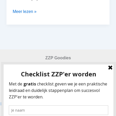
Als
Meer lezen »
ZZP’er
starten
vanuit
de
WW
ZZP Goodies
Checklist ZZP-er worden
Urensheet urencriterium 2024
Gratis factuurvoorbeeld
Zekerheid en risico’s in de beginfase van het zelfstandig
ondernemerschap
Fulltime zzp’er worden: hoe combineer je dat met ouderschap?
Klanten vinden via LinkedIn: 7 tips voor ZZPers