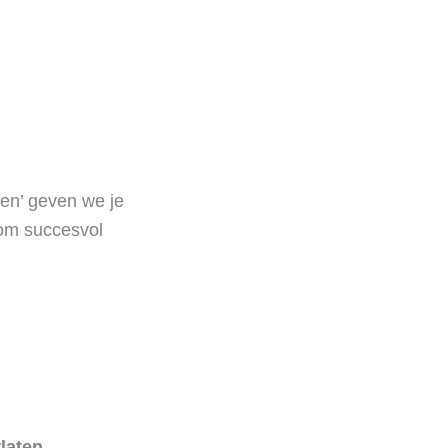
en’ geven we je
 om succesvol
laten.