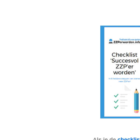
Als je de
checklis