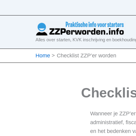
Ga
naar
de
inhoud
Alles over starten, KVK inschrijving en boekhoudin
Home
Checklist ZZP’er worden
Checkli
Wanneer je ZZP’er 
administratief, fis
en het bedenken va