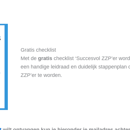
Gratis checklist
Met de
gratis
checklist ‘Succesvol ZZP’er word
een handige leidraad en duidelijk stappenplan
ZZP’er te worden.
t
wilt ontvangen kun je hieronder je mailadres achter