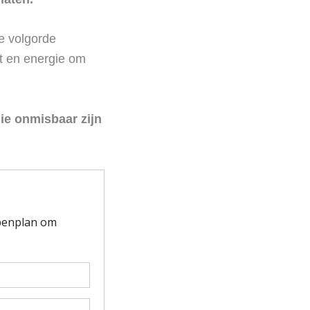
he volgorde
ht en energie om
ie onmisbaar zijn