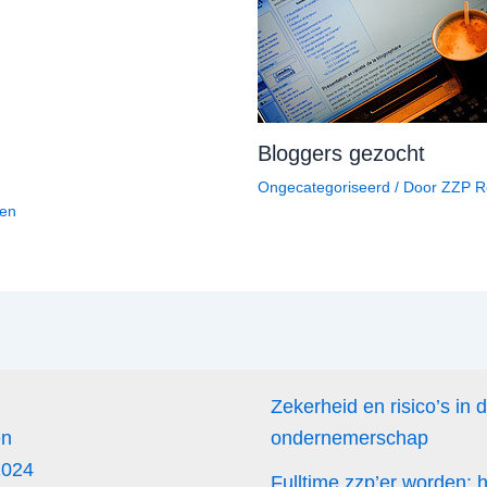
Bloggers gezocht
Ongecategoriseerd
/ Door
ZZP R
den
Zekerheid en risico’s in 
en
ondernemerschap
2024
Fulltime zzp’er worden: