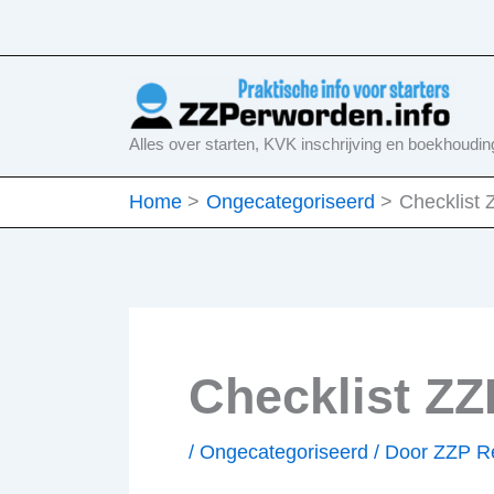
Ga
naar
de
inhoud
Alles over starten, KVK inschrijving en boekhoudin
Home
Ongecategoriseerd
Checklist 
Checklist ZZ
/
Ongecategoriseerd
/ Door
ZZP Re