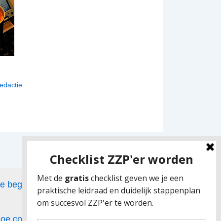
edactie
de beginfase van het zelfstandig
 hoe combineer je dat met ouderschap?