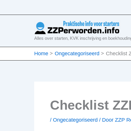
Ga
naar
de
inhoud
Alles over starten, KVK inschrijving en boekhoudin
Home
Ongecategoriseerd
Checklist
Checklist Z
/
Ongecategoriseerd
/ Door
ZZP Re