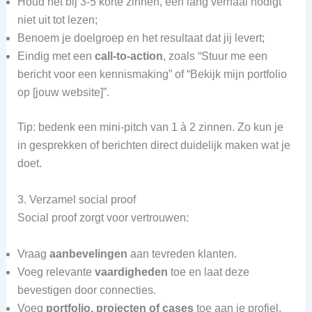
Houd het bij 3‑5 korte zinnen, een lang verhaal nodigt
niet uit tot lezen;
Benoem je doelgroep en het resultaat dat jij levert;
Eindig met een
call‑to‑action
, zoals “Stuur me een
bericht voor een kennismaking” of “Bekijk mijn portfolio
op [jouw website]”.
Tip: bedenk een mini‑pitch van 1 à 2 zinnen. Zo kun je
in gesprekken of berichten direct duidelijk maken wat je
doet.
3. Verzamel social proof
Social proof zorgt voor vertrouwen:
Vraag
aanbevelingen
aan tevreden klanten.
Voeg relevante
vaardigheden
toe en laat deze
bevestigen door connecties.
Voeg
portfolio, projecten of cases
toe aan je profiel.