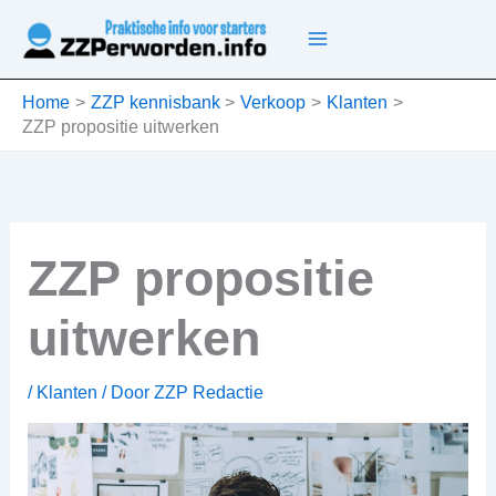
Ga
naar
de
inhoud
Home
ZZP kennisbank
Verkoop
Klanten
ZZP propositie uitwerken
ZZP propositie
uitwerken
/
Klanten
/ Door
ZZP Redactie