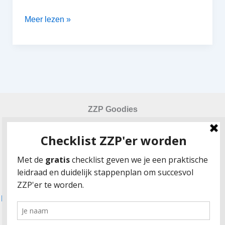
Het
Meer lezen »
coronavirus:
wat
moet
je
als
ZZP’er
ZZP Goodies
weten?
Checklist ZZP-er worden
Urensheet urencriterium 2024
Gratis factuurvoorbeeld
Zekerheid en risico’s in de beginfase van het zelfstandig
ondernemerschap
Fulltime zzp’er worden: hoe combineer je dat met ouderschap?
Klanten vinden via LinkedIn: 7 tips voor ZZPers