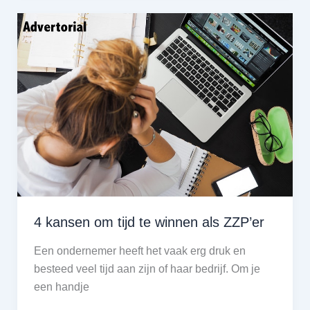
of
uitbesteden
als
ondernemer?
4 kansen om tijd te winnen als ZZP’er
Een ondernemer heeft het vaak erg druk en
besteed veel tijd aan zijn of haar bedrijf. Om je
een handje