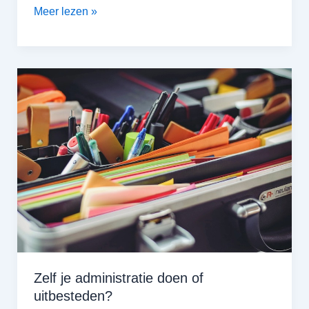
4
Meer lezen »
kansen
om
tijd
te
winnen
als
ZZP’er
Zelf je administratie doen of
uitbesteden?