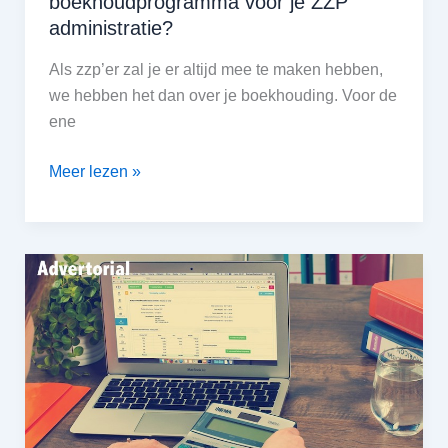
boekhoudprogramma voor je ZZP
administratie?
Als zzp’er zal je er altijd mee te maken hebben,
we hebben het dan over je boekhouding. Voor de
ene
Hoe
Meer lezen »
kies
je
het
beste
boekhoudprogramma
voor
je
ZZP
administratie?