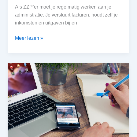
Als ZZP’er moet je regelmatig werken aan je
administratie. Je verstuurt facturen, houdt zelf je
inkomsten en uitgaven bij en
Zelf
Meer lezen »
je
administratie
doen
of
uitbesteden?