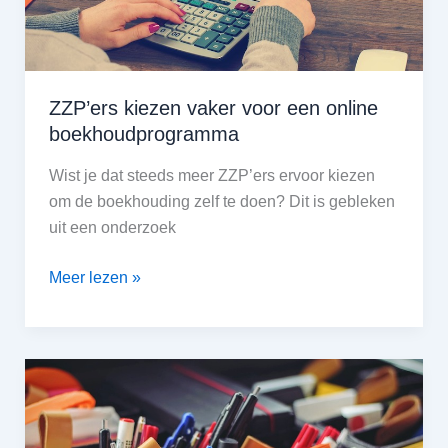
ZZP’ers kiezen vaker voor een online
boekhoudprogramma
Wist je dat steeds meer ZZP’ers ervoor kiezen
om de boekhouding zelf te doen? Dit is gebleken
uit een onderzoek
ZZP’ers
Meer lezen »
kiezen
vaker
voor
een
online
boekhoudprogramma