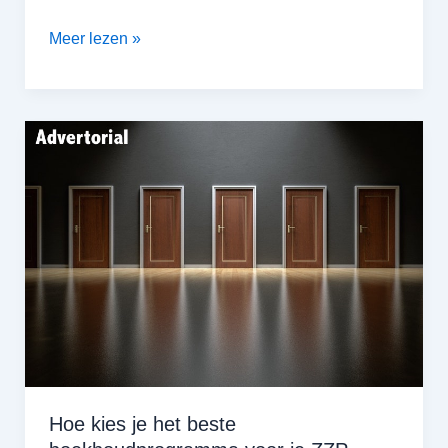
Als
Meer lezen »
ZZP’er
eenvoudig
de
boekhouding
doen
Hoe kies je het beste