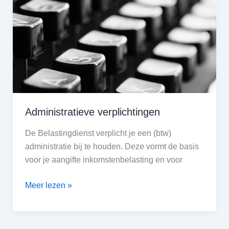
Administratieve verplichtingen
De Belastingdienst verplicht je een (btw)
administratie bij te houden. Deze vormt de basis
voor je aangifte inkomstenbelasting en voor
Administratieve
Meer lezen »
verplichtingen