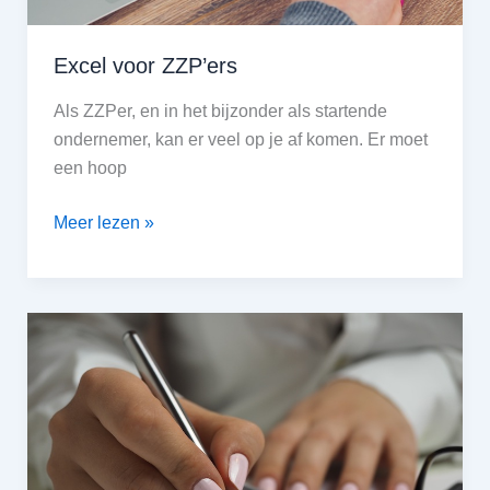
Excel voor ZZP’ers
Als ZZPer, en in het bijzonder als startende
ondernemer, kan er veel op je af komen. Er moet
een hoop
Excel
Meer lezen »
voor
ZZP’ers