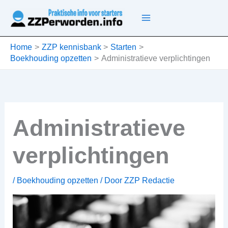
Ga
naar
de
inhoud
Home
ZZP kennisbank
Starten
Boekhouding opzetten
Administratieve verplichtingen
Administratieve
verplichtingen
/
Boekhouding opzetten
/ Door
ZZP Redactie