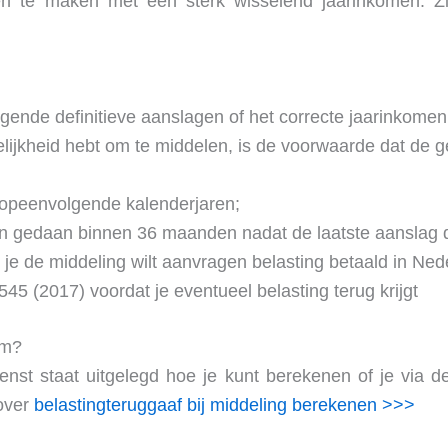
ben te maken met een sterk wisselend jaarinkomen. Z
gende definitieve aanslagen of het correcte jaarinkomen
ijkheid hebt om te middelen, is de voorwaarde dat de geb
3 opeenvolgende kalenderjaren;
n gedaan binnen 36 maanden nadat de laatste aanslag de
 je de middeling wilt aanvragen belasting betaald in Ned
45 (2017) voordat je eventueel belasting terug krijgt
om?
nst staat uitgelegd hoe je kunt berekenen of je via d
 over
belastingteruggaaf bij middeling berekenen >>>