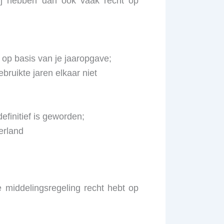
ij hebben dan ook vaak recht op
 op basis van je jaaropgave;
ruikte jaren elkaar niet
finitief is geworden;
erland
e middelingsregeling recht hebt op