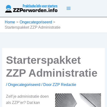
Ga
naar
de
inhoud
Home
Ongecategoriseerd
Starterspakket ZZP Administratie
Starterspakket
ZZP Administratie
/
Ongecategoriseerd
/ Door
ZZP Redactie
Zelf je administratie doen
als ZZP’er? Dat kan