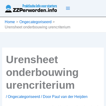
Ga
naar
de
inhoud
Home
Ongecategoriseerd
Urensheet onderbouwing urencriterium
Urensheet
onderbouwing
urencriterium
/
Ongecategoriseerd
/ Door
Paul van der Heijden