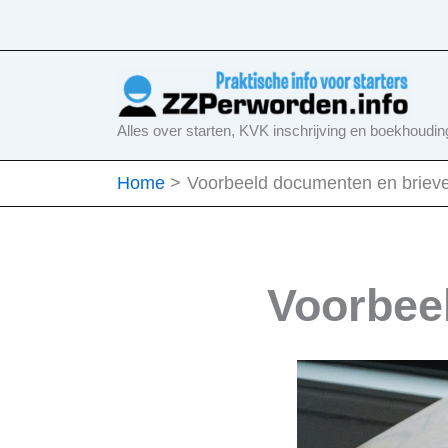
Ga
naar
de
inhoud
Alles over starten, KVK inschrijving en boekhoudin
Home
Voorbeeld documenten en briev
Voorbee