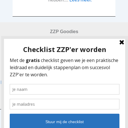
ZZP Goodies
Checklist ZZP-er worden
Urensheet urencriterium 2024
Gratis factuurvoorbeeld
Zekerheid en risico’s in de beginfase van het zelfstandig
ondernemerschap
Fulltime zzp’er worden: hoe combineer je dat met ouderschap?
Klanten vinden via LinkedIn: 7 tips voor ZZPers
Copyright © 2026 | ZZPerworden.info