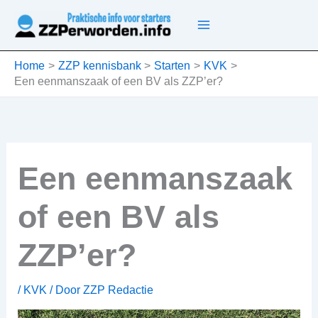
Ga
naar
de
inhoud
Home
ZZP kennisbank
Starten
KVK
Een eenmanszaak of een BV als ZZP’er?
Een eenmanszaak
of een BV als
ZZP’er?
/
KVK
/ Door
ZZP Redactie