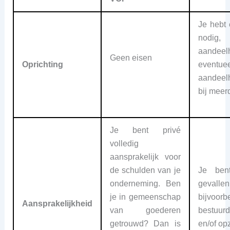
Je hebt 
no
aandee
Geen eisen
Oprichting
eventuee
aandeel
bij meer
Je bent privé
volledig
aansprakelijk voor
de schulden van je
Je ben
onderneming. Ben
gevalle
je in gemeenschap
bijvoor
Aansprakelijkheid
van goederen
bestuurd
getrouwd? Dan is
en/of opz