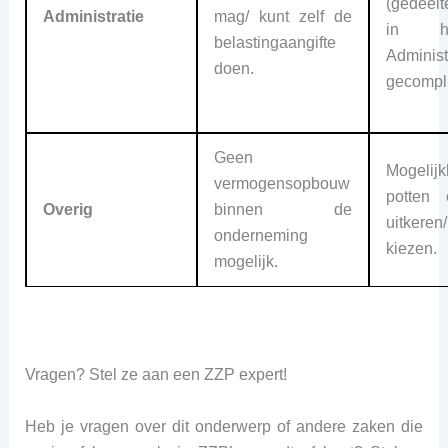
(gedeelt
Administratie
mag/ kunt zelf de
in het
belastingaangifte
Admi
doen.
gecompli
Geen
Mogelij
vermogensopbouw
potten
Overig
binnen de
uitkere
onderneming
kiezen.
mogelijk.
Vragen? Stel ze aan een ZZP expert!
Heb je vragen over dit onderwerp of andere zaken die