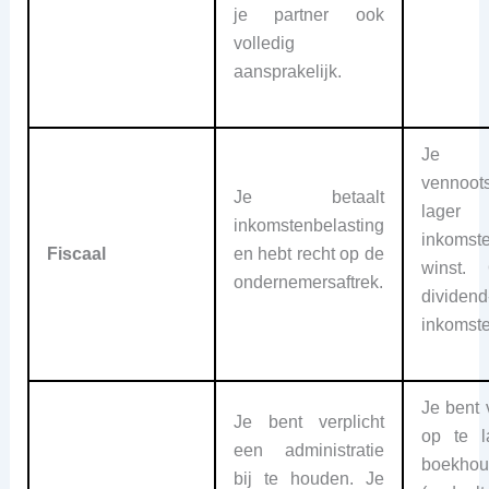
je partner ook
volledig
aansprakelijk.
Je
vennoot
Je betaalt
lage
inkomstenbelasting
inkomst
Fiscaal
en hebt recht op de
winst.
ondernemersaftrek.
dividen
inkomste
Je bent 
Je bent verplicht
op te 
een administratie
boekh
bij te houden. Je