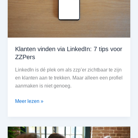
Klanten vinden via LinkedIn: 7 tips voor
ZZPers
LinkedIn is dé plek om als zzp’er zichtbaar te zijn
en klanten aan te trekken. Maar alleen een profiel
aanmaken is niet genoeg.
Klanten
Meer lezen »
vinden
via
LinkedIn:
7