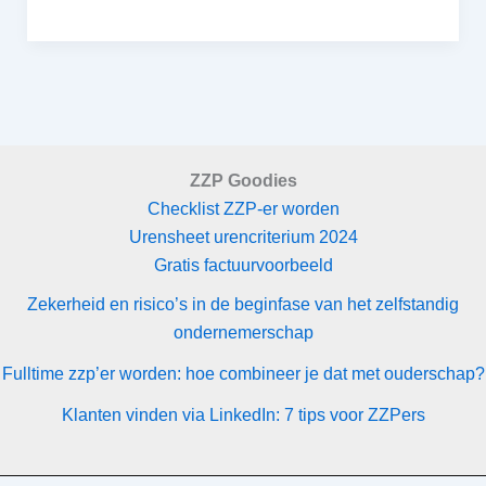
tips
voor
meer
zichtbaarheid
en
klanten
ZZP Goodies
via
Checklist ZZP-er worden
LinkedIn
Urensheet urencriterium 2024
Gratis factuurvoorbeeld
Zekerheid en risico’s in de beginfase van het zelfstandig
ondernemerschap
Fulltime zzp’er worden: hoe combineer je dat met ouderschap?
Klanten vinden via LinkedIn: 7 tips voor ZZPers