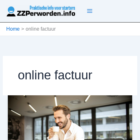
Ga
naar
de
inhoud
Home
online factuur
online factuur