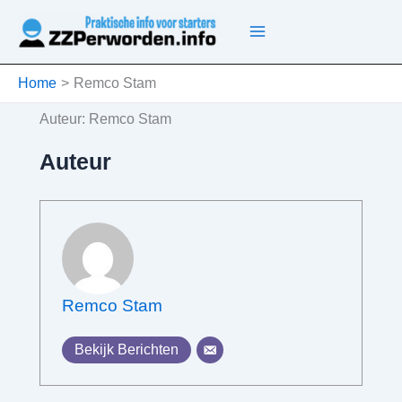
Ga
naar
de
inhoud
Home
Remco Stam
Auteur:
Remco Stam
Auteur
Remco Stam
Bekijk Berichten