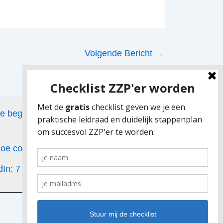
Volgende Bericht
→
de beginfase van het zelfstandig
 hoe combineer je dat met ouderschap?
dIn: 7 tips voor ZZPers