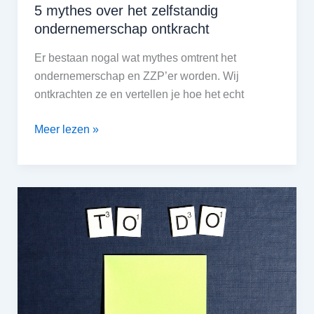
5 mythes over het zelfstandig
ondernemerschap ontkracht
Er bestaan nogal wat mythes omtrent het
ondernemerschap en ZZP’er worden. Wij
ontkrachten ze en vertellen je hoe het echt
5
Meer lezen »
mythes
over
het
zelfstandig
ondernemerschap
ontkracht