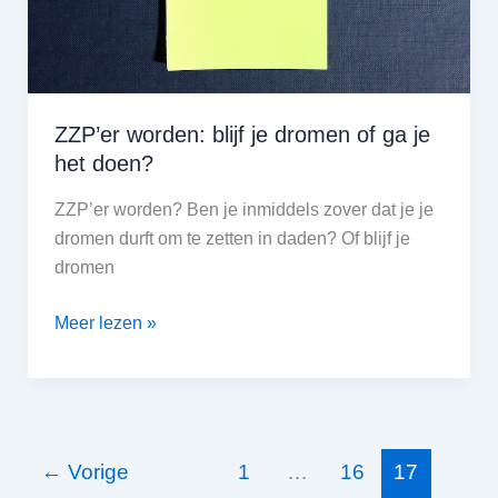
ZZP’er worden: blijf je dromen of ga je
het doen?
ZZP’er worden? Ben je inmiddels zover dat je je
dromen durft om te zetten in daden? Of blijf je
dromen
ZZP’er
Meer lezen »
worden:
blijf
je
dromen
of
←
Vorige
1
…
16
17
ga