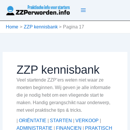
Ga
naar
de
inhoud
Home
ZZP kennisbank
Pagina 17
ZZP kennisbank
Veel startende ZZP’ers weten niet waar ze
moeten beginnen. Wij geven je alle informatie
die je nodig hebt om een vliegende start te
maken. Handig gerangschikt naar onderwerp,
met veel praktische tips & tricks.
|
ORIËNTATIE
|
STARTEN
|
VERKOOP
|
ADMINISTRATIE
|
FINANCIEN
|
PRAKTISCH