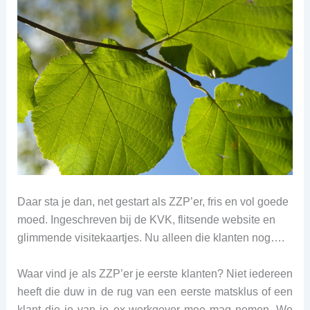
Daar sta je dan, net gestart als ZZP’er, fris en vol goede
moed. Ingeschreven bij de KVK, flitsende website en
glimmende visitekaartjes. Nu alleen die klanten nog….
Waar vind je als ZZP’er je eerste klanten? Niet iedereen
heeft die duw in de rug van een eerste matsklus of een
klant die je van je ex-werkgever mee mag nemen. We