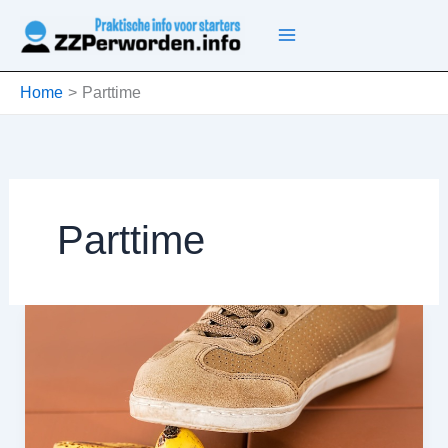
Ga
naar
de
inhoud
Home
Parttime
Parttime