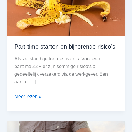
Part-time starten en bijhorende risico’s
Als zelfstandige loop je risico’s. Voor een
parttime ZZP’er zijn sommige risico’s al
gedeeltelijk verzekerd via de werkgever. Een
aantal […]
Part-
Meer lezen »
time
starten
en
bijhorende