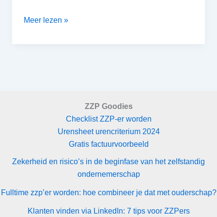
Focus
Meer lezen »
op
ZZP
activiteiten
ZZP Goodies
Checklist ZZP-er worden
Urensheet urencriterium 2024
Gratis factuurvoorbeeld
Zekerheid en risico’s in de beginfase van het zelfstandig
ondernemerschap
Fulltime zzp’er worden: hoe combineer je dat met ouderschap?
Klanten vinden via LinkedIn: 7 tips voor ZZPers