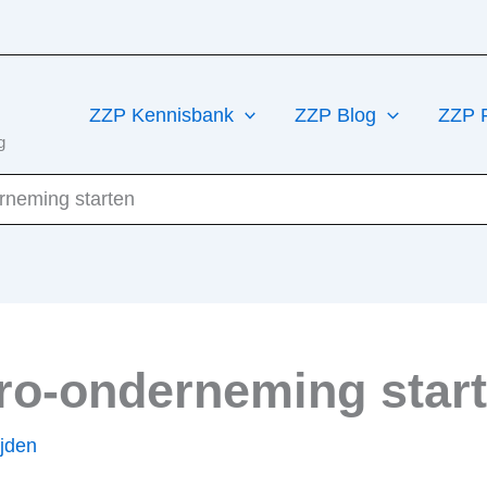
ZZP Kennisbank
ZZP Blog
ZZP 
g
rneming starten
ro-onderneming star
ijden