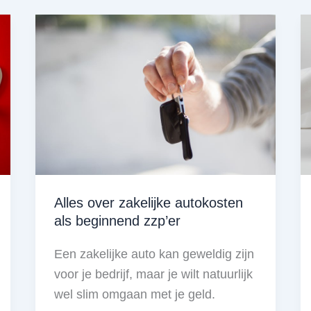
met
je
pensioen
als
ZZP’er?
Alles over zakelijke autokosten
als beginnend zzp’er
Een zakelijke auto kan geweldig zijn
voor je bedrijf, maar je wilt natuurlijk
wel slim omgaan met je geld.