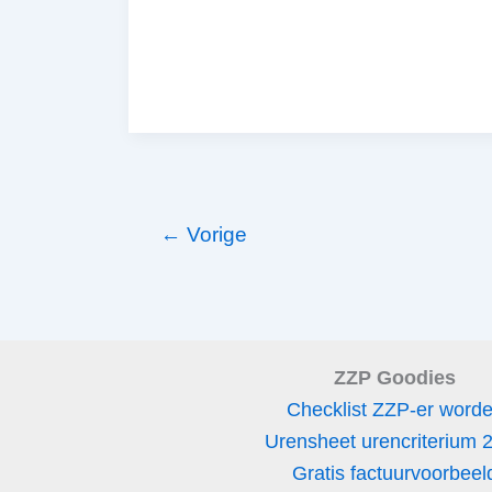
nummer
aanvragen
←
Vorige
ZZP Goodies
Checklist ZZP-er word
Urensheet urencriterium 
Gratis factuurvoorbeel