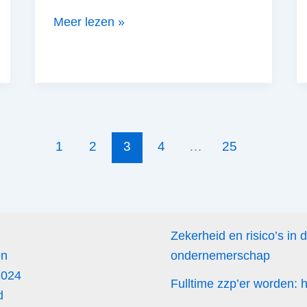
Alles
Meer lezen »
over
zakelijke
autokosten
als
beginnend
zzp’er
1
2
3
4
…
25
Zekerheid en risico’s in 
en
ondernemerschap
2024
Fulltime zzp’er worden:
d