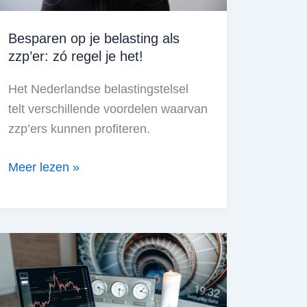
Besparen op je belasting als
zzp’er: zó regel je het!
Het Nederlandse belastingstelsel
telt verschillende voordelen waarvan
zzp’ers kunnen profiteren.
Besparen
Meer lezen »
op
je
belasting
als
zzp’er:
zó
regel