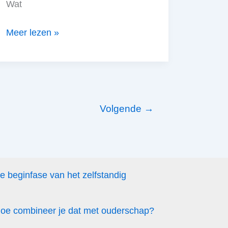
Wat
Uittreksel
Meer lezen »
opvragen
bij
de
KVK
Volgende
→
de beginfase van het zelfstandig
 hoe combineer je dat met ouderschap?