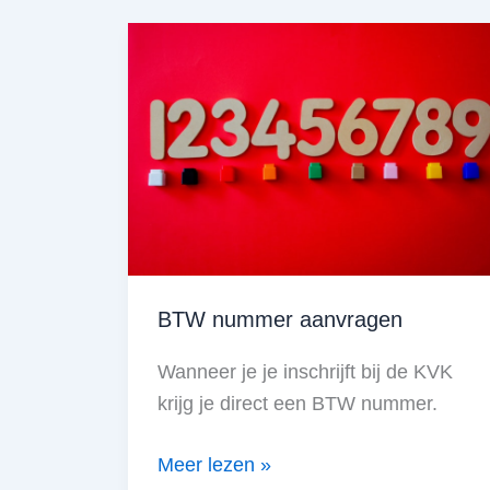
bedrijfswagen
ideaal
is
voor
ZZP’ers
BTW nummer aanvragen
Wanneer je je inschrijft bij de KVK
krijg je direct een BTW nummer.
BTW
Meer lezen »