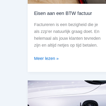
Eisen aan een BTW factuur
Factureren is een bezigheid die je
als zzp’er natuurlijk graag doet. En
helemaal als jouw klanten tevreden
zijn en altijd netjes op tijd betalen.
Eisen
Meer lezen »
aan
een
BTW
factuur