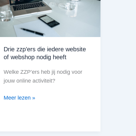
je
het!
Drie zzp’ers die iedere website
of webshop nodig heeft
Welke ZZP’ers heb jij nodig voor
jouw online activiteit?
Drie
Meer lezen »
zzp’ers
die
iedere
website