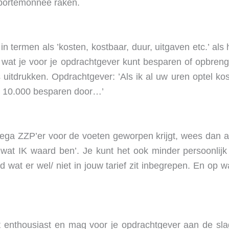
je portemonnee raken.
 termen als ’kosten, kostbaar, duur, uitgaven etc.’ als h
 wat je voor je opdrachtgever kunt besparen of opbreng
uitdrukken. Opdrachtgever: ’Als ik al uw uren optel kost 
 € 10.000 besparen door…’
ega ZZP’er voor de voeten geworpen krijgt, wees dan al
 wat IK waard ben’. Je kunt het ook minder persoonlijk
wat er wel/ niet in jouw tarief zit inbegrepen. En op wat
t enthousiast en mag voor je opdrachtgever aan de sla