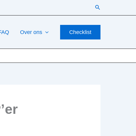
Zoeken
FAQ
Over ons
Checklist
’er