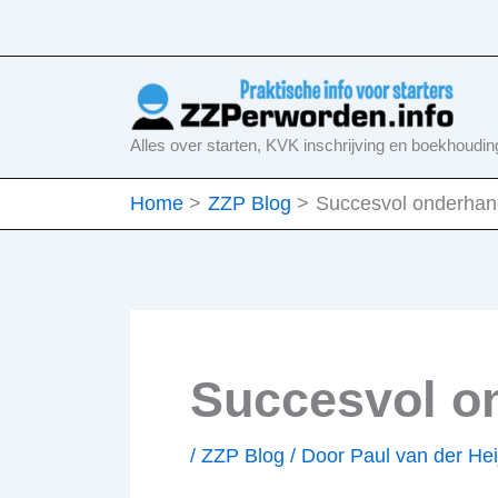
Ga
naar
de
inhoud
Alles over starten, KVK inschrijving en boekhoudin
Home
ZZP Blog
Succesvol onderhand
Succesvol on
/
ZZP Blog
/ Door
Paul van der He