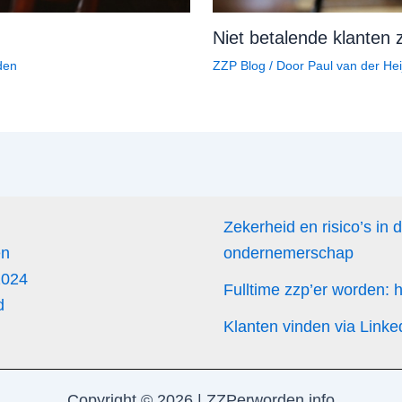
Niet betalende klanten 
ZZP Blog
/ Door
Paul van der He
den
Zekerheid en risico’s in 
en
ondernemerschap
2024
Fulltime zzp’er worden:
d
Klanten vinden via Linke
Copyright © 2026 | ZZPerworden.info