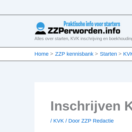
Ga
naar
de
inhoud
Alles over starten, KVK inschrijving en boekhoudin
Home
ZZP kennisbank
Starten
KV
Inschrijven K
/
KVK
/ Door
ZZP Redactie