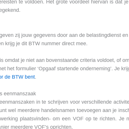
eisten te voldoen. Het grote voordeel hiervan is dat j
oegekend.
K geven zij jouw gegevens door aan de belastingdienst e
n krijg je dit BTW nummer direct mee.
 is omdat je niet aan bovenstaande criteria voldoet, of 
met het formulier ‘Opgaaf startende onderneming’. Je k
or de BTW bent
.
 als eenmanszaak
nmanszaken in te schrijven voor verschillende activite
kunt wel meerdere handelsnamen toevoegen aan je inschr
nwerking plaatsvinden- om een VOF op te richten. Je
nier meerdere VOF’s oprichten.