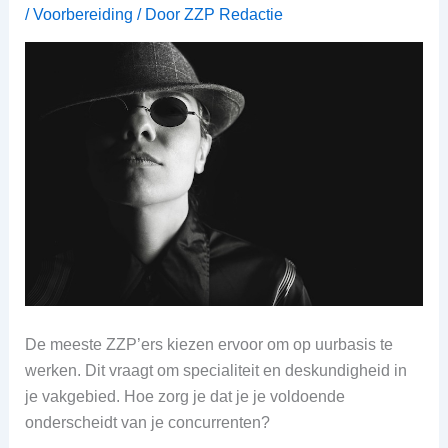
/
Voorbereiding
/ Door
ZZP Redactie
De meeste ZZP’ers kiezen ervoor om op uurbasis te
werken. Dit vraagt om specialiteit en deskundigheid in
je vakgebied. Hoe zorg je dat je je voldoende
onderscheidt van je concurrenten?